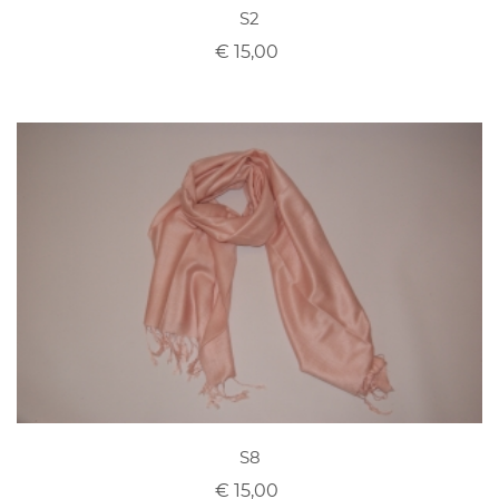
S2
€ 15,00
S8
€ 15,00