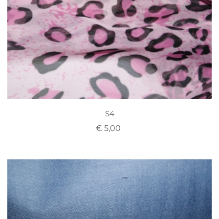
S4
€ 5,00