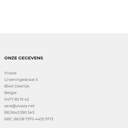
ONZE GEGEVENS
Vivaza
Groeningestraat 5
8540 Deerlijk
Belgie
0477 83 19 42
sara@vivaza.net
BE0643.590.545
KBC: BE08 7370 4452 9713