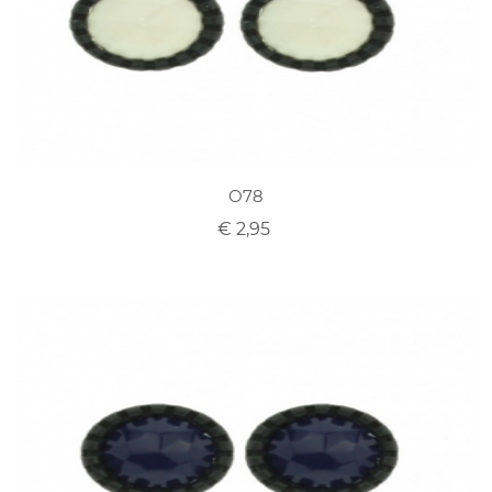
O78
€ 2,95