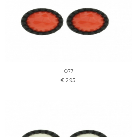
O77
€ 2,95