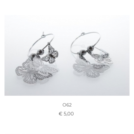
O62
€ 5,00