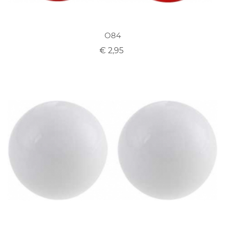
O84
€ 2,95