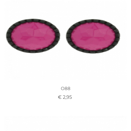
O88
€ 2,95