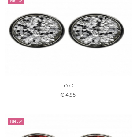
O73
€ 4,95