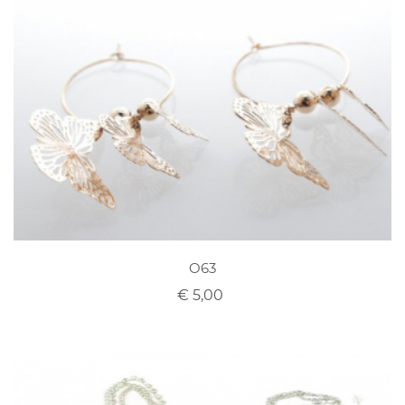
O63
€ 5,00