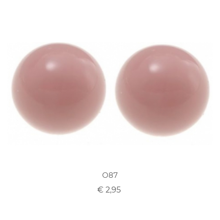
O87
€ 2,95