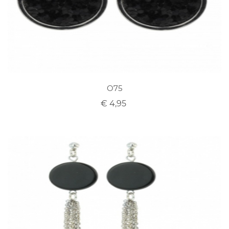
O75
€ 4,95