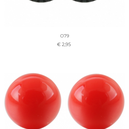
O79
€ 2,95