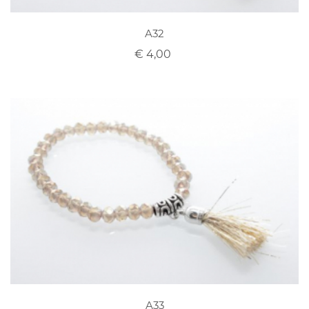
A32
€ 4,00
A33