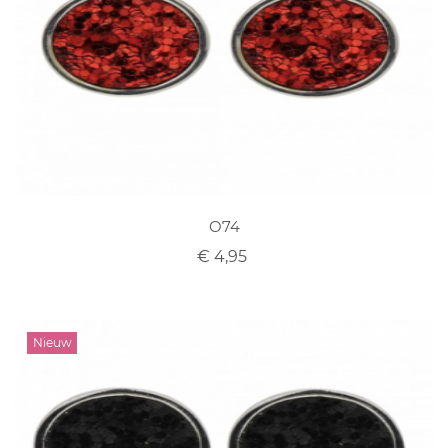
O74
€ 4,95