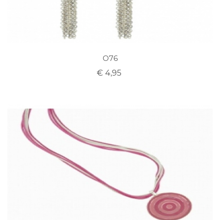
O76
€ 4,95