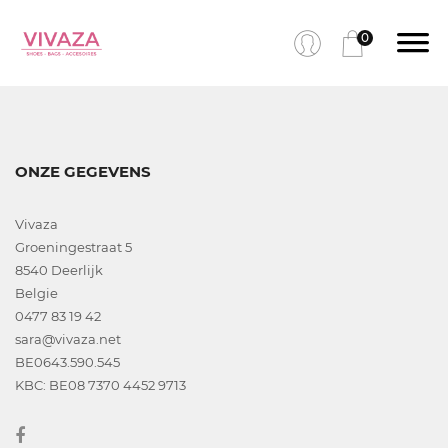
0
ONZE GEGEVENS
Vivaza
Groeningestraat 5
8540 Deerlijk
Belgie
0477 83 19 42
sara@vivaza.net
BE0643.590.545
KBC: BE08 7370 4452 9713